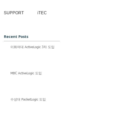
SUPPORT
iTEC
Recent Posts
이화여대 ActiveLogic 3차 도입
MBC ActiveLogic 도입
수성대 PacketLogic 도입