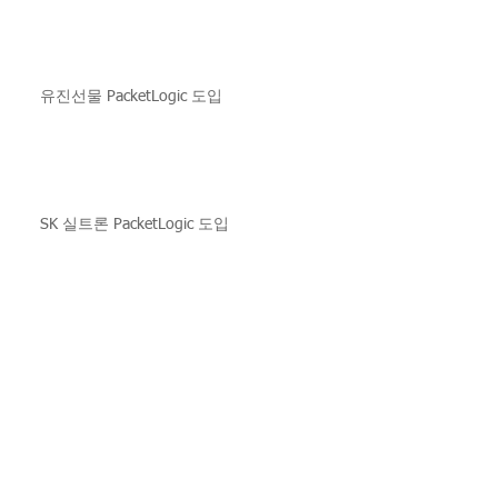
유진선물 PacketLogic 도입
SK 실트론 PacketLogic 도입
부산일보 PacketLogic 도입
가천대 PacketLogic 3차 도입