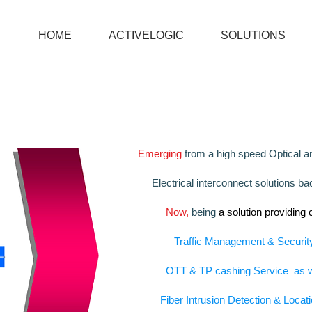
HOME
ACTIVELOGIC
SOLUTIONS
Emerging
from a high speed Optical a
Electrical interconnect solutions ba
Now,
being
a solution providin
Proceranetworks, FFT
Traffic Management & Security
OTT & TP cashing Service as w
Fiber Intrusion Detection & Locati