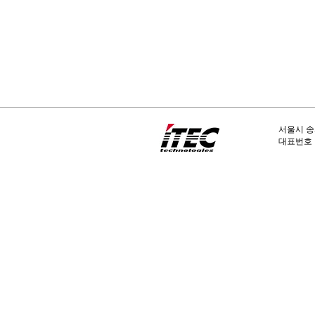
서울시 송
​대표번호 :
아이텍테크널러지는 Procera 총판으로 