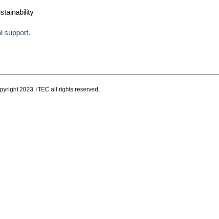
ainability
l support.
pyright 2023. iTEC all rights reserved.
서울, 대한민국
서울특별시 송파구 법원로 11길 11
식산업센터 B동 808호
유지보수를 지원하고 있습니다.