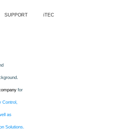
SUPPORT
iTEC
nd
ckground.
g company
for
 Control,
ell as
on Solutions.