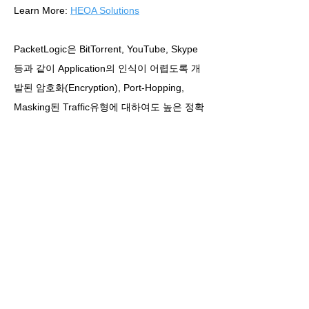
Learn More:
HEOA Solutions
PacketLogic은 BitTorrent, YouTube, Skype
등과 같이 Application의 인식이 어렵도록 개
발된 암호화(Encryption), Port-Hopping,
Masking된 Traffic유형에 대하여도 높은 정확
성의 DPI기능을 제공하여 보다 넓은 영역의
Traffic관리를 가능하게 합니다.
대학 Campus IT관리자를 위한
PacketLogic 주요기능
모든 사용자 유형에 대하여 공정한 대역폭 배
분 및 유연하고 차별화된 정책관리
비 정상 Flow 발생 Host에 대한 실시간 확인
및 자동 탐지