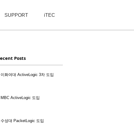
SUPPORT
iTEC
ecent Posts
이화여대 ActiveLogic 3차 도입
MBC ActiveLogic 도입
수성대 PacketLogic 도입