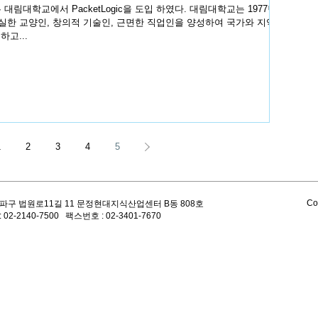
서 PacketLogic을 도입 하였다. 대림대학교는 1977년
한 교양인, 창의적 기술인, 근면한 직업인을 양성하여 국가와 지역산
고...
1
2
3
4
5
Co
파구 법원로11길 11 문정현대지식산업센터 B동 808호
 02-2140-7500 팩스번호 : 02-3401-7670
대한민국 
​문정현대지
L7 QoS 장비 PacketLogic (패킷로직)을 국내 파트너사를 통해 공급하고 