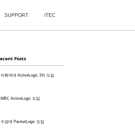
SUPPORT
iTEC
ecent Posts
이화여대 ActiveLogic 3차 도입
MBC ActiveLogic 도입
수성대 PacketLogic 도입